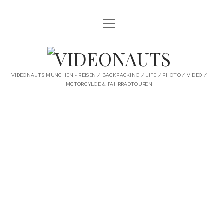
Menü
STARTSEITE
öffnen
PROFILE
VIDEONAUTS
KI ARTWORK
VIDEONAUTS MÜNCHEN - REISEN / BACKPACKING / LIFE / PHOTO / VIDEO /
MOTORCYLCE & FAHRRADTOUREN
SHIT I LIKE
BMW R80 SCRAMBLER UMBAU
SINGLESPEED
SKATE
instagram
youtube
spotify