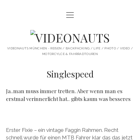
Menü
STARTSEITE
öffnen
PROFILE
VIDEONAUTS
KI ARTWORK
VIDEONAUTS MÜNCHEN - REISEN / BACKPACKING / LIFE / PHOTO / VIDEO /
MOTORCYLCE & FAHRRADTOUREN
SHIT I LIKE
BMW R80 SCRAMBLER UMBAU
Singlespeed
SINGLESPEED
Ja..man muss immer tretten. Aber wenn man es
SKATE
erstmal verinnerlicht hat.. gibts kaum was besseres
instagram
youtube
spotify
Erster Fixie – ein vintage Faggin Rahmen. Recht
schnell wurde für einen MTB Fahrer klar das das jetzt