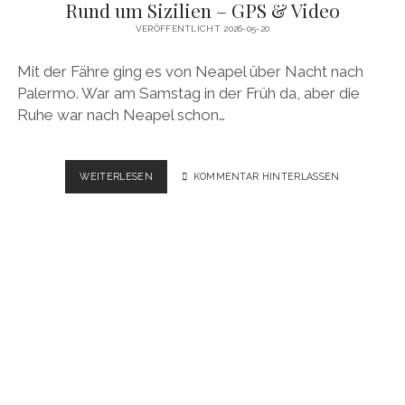
Rund um Sizilien – GPS & Video
VERÖFFENTLICHT 2026-05-20
Mit der Fähre ging es von Neapel über Nacht nach
Palermo. War am Samstag in der Früh da, aber die
Ruhe war nach Neapel schon…
RUND
WEITERLESEN
KOMMENTAR HINTERLASSEN
UM
SIZILIEN
–
GPS
&
VIDEO