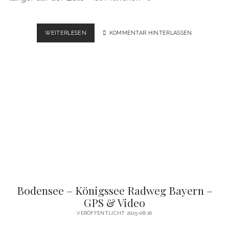
MÜNCHEN
WEITERLESEN
KOMMENTAR HINTERLASSEN
–
REGENSBURG
–
PRAG
RADWEG
–
GPS
&
VIDEO
Bodensee – Königssee Radweg Bayern –
GPS & Video
VERÖFFENTLICHT 2025-08-16