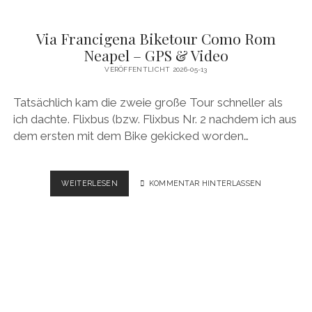
Via Francigena Biketour Como Rom
Neapel – GPS & Video
VERÖFFENTLICHT 2026-05-13
Tatsächlich kam die zweie große Tour schneller als
ich dachte. Flixbus (bzw. Flixbus Nr. 2 nachdem ich aus
dem ersten mit dem Bike gekicked worden…
VIA
WEITERLESEN
KOMMENTAR HINTERLASSEN
FRANCIGENA
BIKETOUR
COMO
ROM
NEAPEL
–
GPS
&
VIDEO