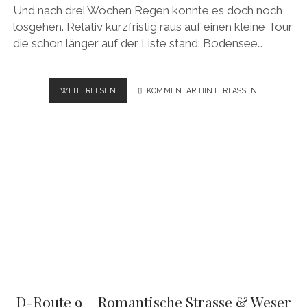
Und nach drei Wochen Regen konnte es doch noch
losgehen. Relativ kurzfristig raus auf einen kleine Tour
die schon länger auf der Liste stand: Bodensee…
BODENSEE
WEITERLESEN
KOMMENTAR HINTERLASSEN
–
KÖNIGSSEE
RADWEG
BAYERN
–
GPS
&
VIDEO
D-Route 9 – Romantische Strasse & Weser