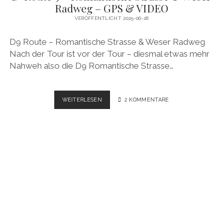
Radweg – GPS & VIDEO
VERÖFFENTLICHT 2025-06-28
D9 Route – Romantische Strasse & Weser Radweg
Nach der Tour ist vor der Tour – diesmal etwas mehr
Nahweh also die D9 Romantische Strasse…
D-
WEITERLESEN
2 KOMMENTARE
ROUTE
9
–
ROMANTISCHE
STRASSE
&
WESER
RADWEG
–
GPS
&
VIDEO