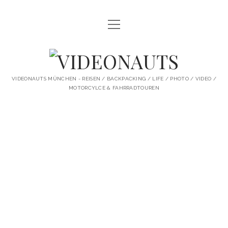
Menü
STARTSEITE
öffnen
PROFILE
VIDEONAUTS
KI ARTWORK
VIDEONAUTS MÜNCHEN - REISEN / BACKPACKING / LIFE / PHOTO / VIDEO /
MOTORCYLCE & FAHRRADTOUREN
SHIT I LIKE
VIDEONAUTS
BMW R80 SCRAMBLER UMBAU
Beiträge
SINGLESPEED
SKATE
instagram
youtube
spotify