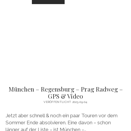
–
VENEDIG
RADTOUR
(ÜBER
MESTRE)
–
GPS
&
VIDEO
München – Regensburg – Prag Radweg –
GPS & Video
VERÖFFENTLICHT 2025-09-04
Jetzt aber schnell & noch ein paar Touren vor dem
Sommer Ende absolvieren. Eine davon – schon
länger auf der Liste – ist München –…