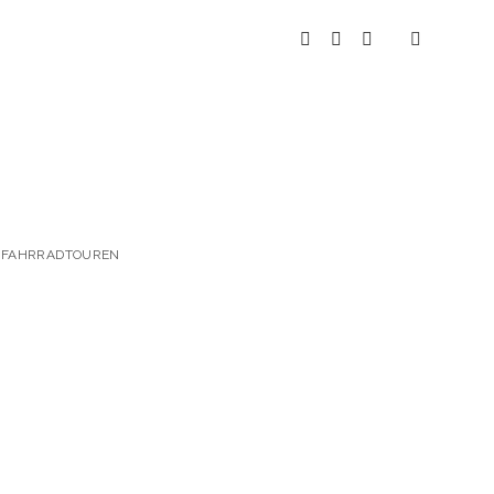
instagram
youtube
spotify
 & FAHRRADTOUREN