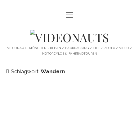
Menü
STARTSEITE
öffnen
PROFILE
VIDEONAUTS
KI ARTWORK
VIDEONAUTS MÜNCHEN - REISEN / BACKPACKING / LIFE / PHOTO / VIDEO /
MOTORCYLCE & FAHRRADTOUREN
SHIT I LIKE
BMW R80 SCRAMBLER UMBAU
Schlagwort:
Wandern
SINGLESPEED
SKATE
instagram
youtube
spotify