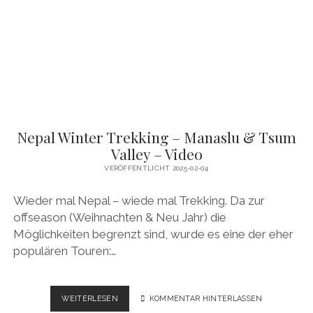
POON
HILL
&
ABC
–
VIDEO
Nepal Winter Trekking – Manaslu & Tsum
Valley – Video
VERÖFFENTLICHT 2025-02-04
Wieder mal Nepal – wiede mal Trekking. Da zur
offseason (Weihnachten & Neu Jahr) die
Möglichkeiten begrenzt sind, wurde es eine der eher
populären Touren:…
NEPAL
WEITERLESEN
KOMMENTAR HINTERLASSEN
WINTER