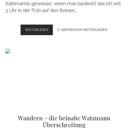
Kathmandu gewesen, wenn man bedenkt das ich seit
3 Uhr in der Früh auf den Beinen…
SABBATICAL
WEITERLESEN
KOMMENTAR HINTERLASSEN
2.0
NEPAL
–
KATHMANDU
&
TREKKING
VORBEREITUNG
Wandern – die beinahe Watzmann
Überschreitung