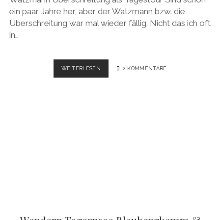
ein paar Jahre her, aber der Watzmann bzw. die
Überschreitung war mal wieder fällig. Nicht das ich oft
in…
WATZMANN
WEITERLESEN
2 KOMMENTARE
ÜBERSCHREITUNG
SOLO
TAGESTOUR
–
VIDEO
Wandern Tegernsee Blaubergkamm &