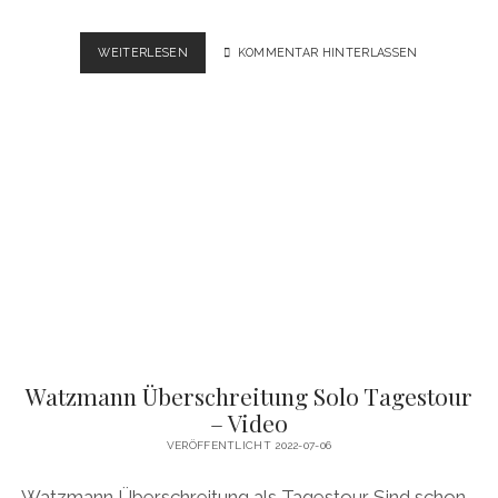
NEPAL
WEITERLESEN
KOMMENTAR HINTERLASSEN
TREKKING
KANCHENJUNGA
BASECAMP
–
VIDEO
Watzmann Überschreitung Solo Tagestour
– Video
VERÖFFENTLICHT 2022-07-06
Watzmann Überschreitung als Tagestour Sind schon