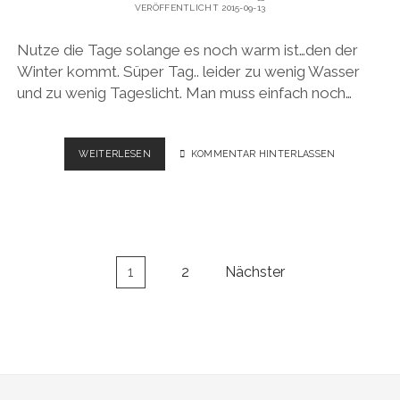
VERÖFFENTLICHT 2015-09-13
Nutze die Tage solange es noch warm ist…den der
Winter kommt. Süper Tag.. leider zu wenig Wasser
und zu wenig Tageslicht. Man muss einfach noch…
WANDERN
WEITERLESEN
KOMMENTAR HINTERLASSEN
–
DIE
BEINAHE
WATZMANN
ÜBERSCHREITUNG
Seitennummerierung
1
2
Nächster
der
Beiträge