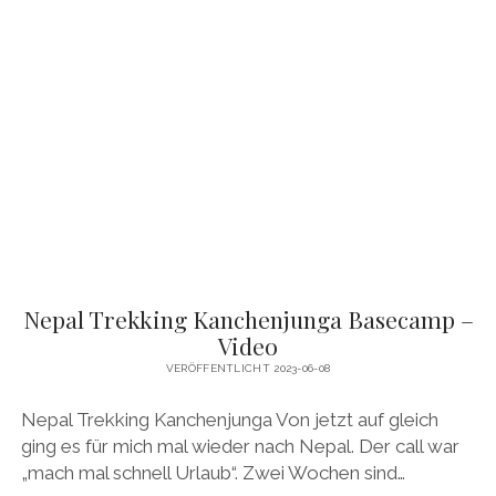
TREKKING
–
MANASLU
&
TSUM
VALLEY
–
VIDEO
Nepal Trekking Kanchenjunga Basecamp –
Video
VERÖFFENTLICHT 2023-06-08
Nepal Trekking Kanchenjunga Von jetzt auf gleich
ging es für mich mal wieder nach Nepal. Der call war
„mach mal schnell Urlaub“. Zwei Wochen sind…