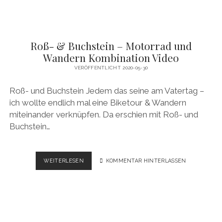
Roß- & Buchstein – Motorrad und
Wandern Kombination Video
VERÖFFENTLICHT 2020-05-30
Roß- und Buchstein Jedem das seine am Vatertag –
ich wollte endlich mal eine Biketour & Wandern
miteinander verknüpfen. Da erschien mit Roß- und
Buchstein…
ROSS- &
WEITERLESEN
KOMMENTAR HINTERLASSEN
B
UCHSTEIN –
M
OTORRAD U
ND W
ANDERN K