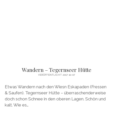
–
EIBSEE
ÜBER
WIENER
NEUSTÄDTER
HÜTTE
&
VIDEO
Wandern – Tegernseer Hütte
VERÖFFENTLICHT 2017-10-07
Etwas Wandern nach den Wiesn Eskapaden (Fressen
& Saufen). Tegernseer Hütte – überraschenderweise
doch schon Schnee in den oberen Lagen. Schön und
kalt. Wie es…