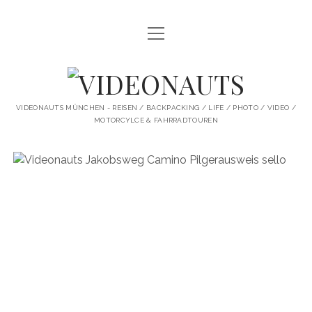
Menü
STARTSEITE
öffnen
PROFILE
VIDEONAUTS
KI ARTWORK
VIDEONAUTS MÜNCHEN - REISEN / BACKPACKING / LIFE / PHOTO / VIDEO /
MOTORCYLCE & FAHRRADTOUREN
SHIT I LIKE
BMW R80 SCRAMBLER UMBAU
SINGLESPEED
SKATE
instagram
youtube
spotify