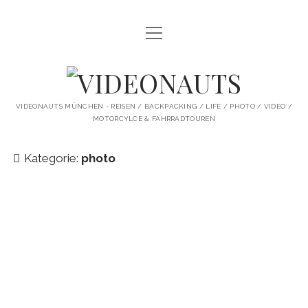
Menü
STARTSEITE
öffnen
PROFILE
VIDEONAUTS
KI ARTWORK
VIDEONAUTS MÜNCHEN - REISEN / BACKPACKING / LIFE / PHOTO / VIDEO /
MOTORCYLCE & FAHRRADTOUREN
SHIT I LIKE
BMW R80 SCRAMBLER UMBAU
Kategorie:
photo
SINGLESPEED
SKATE
instagram
youtube
spotify