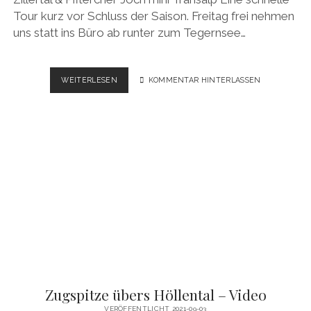
Tour kurz vor Schluss der Saison. Freitag frei nehmen
uns statt ins Büro ab runter zum Tegernsee…
BIKETOUR
WEITERLESEN
KOMMENTAR HINTERLASSEN
ZILLERTAL
–
SCHLEGEIS
SPEICHER
–
PFITSCHER
JOCH
–
GPS
&
VIDEO
Zugspitze übers Höllental – Video
VERÖFFENTLICHT 2021-09-03