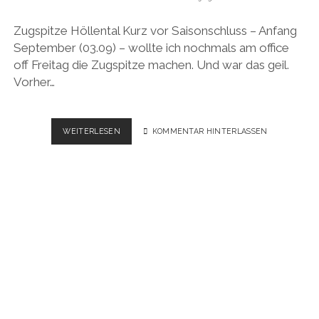
Zugspitze Höllental Kurz vor Saisonschluss – Anfang
September (03.09) – wollte ich nochmals am office
off Freitag die Zugspitze machen. Und war das geil.
Vorher…
ZUGSPITZE
WEITERLESEN
KOMMENTAR HINTERLASSEN
ÜBERS
HÖLLENTAL
–
VIDEO