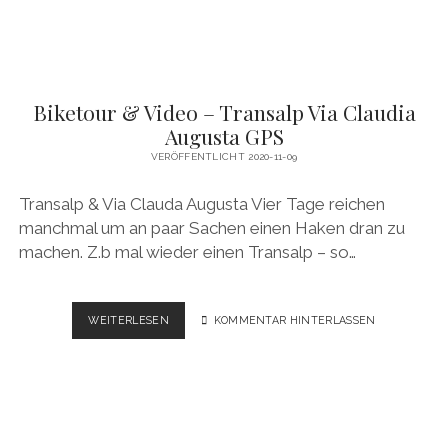
Biketour & Video – Transalp Via Claudia
Augusta GPS
VERÖFFENTLICHT 2020-11-09
Transalp & Via Clauda Augusta Vier Tage reichen
manchmal um an paar Sachen einen Haken dran zu
machen. Z.b mal wieder einen Transalp – so…
BIKETOUR
WEITERLESEN
KOMMENTAR HINTERLASSEN
&
VIDEO
–
TRANSALP
VIA
CLAUDIA