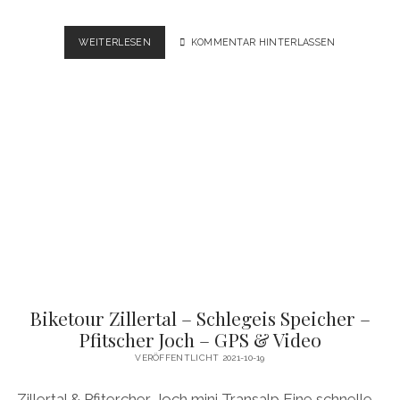
2021
WEITERLESEN
KOMMENTAR HINTERLASSEN
NEPAL
DHAULAGIRI
CIRCUIT,
DHAMPUS
PEAK
–
VIDEO
Biketour Zillertal – Schlegeis Speicher –
Pfitscher Joch – GPS & Video
VERÖFFENTLICHT 2021-10-19
Zillertal & Pfitercher Joch mini Transalp Eine schnelle