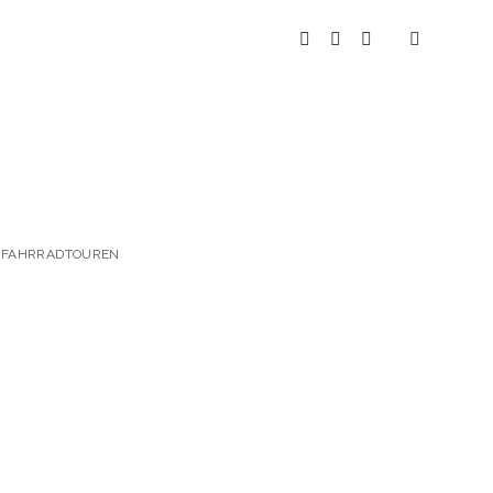
instagram
youtube
spotify
 & FAHRRADTOUREN