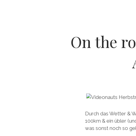
On the r
Durch das Wetter & Wi
100km & ein übler (un
was sonst noch so geh