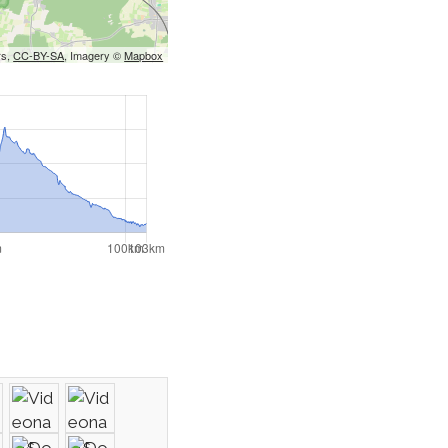
rs,
CC-BY-SA
, Imagery ©
Mapbox