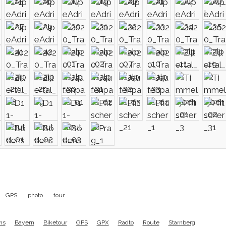
GPS
photo
tour
hs
Bayern
Biketour
GPS
GPX
Radto
Route
Starnberg