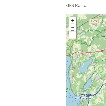
GPS Route:
+
−