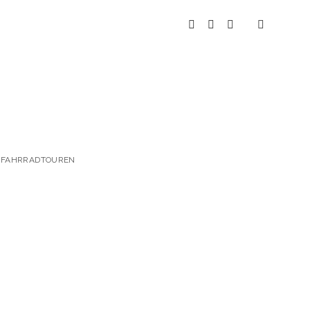
instagram
youtube
spotify
 & FAHRRADTOUREN