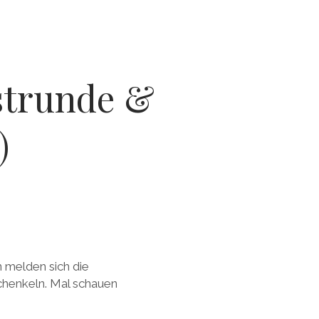
strunde &
)
 melden sich die
chenkeln. Mal schauen