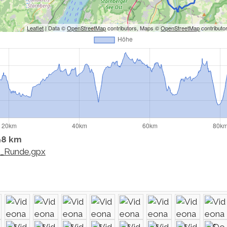
Leaflet
| Data ©
OpenStreetMap
contributors, Maps ©
OpenStreetMap
contributo
98 km
t_Runde.gpx