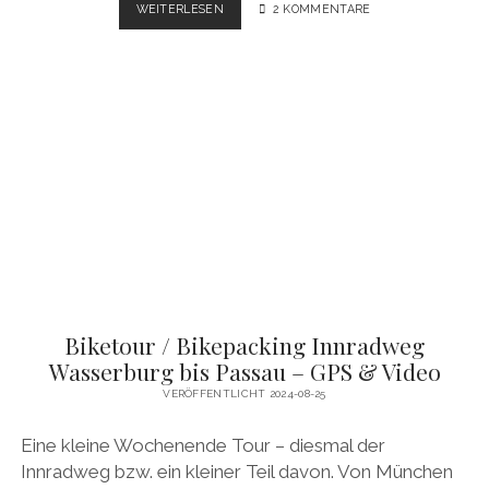
BIKEPACKING
WEITERLESEN
2 KOMMENTARE
TRANSALP
BRENNER
–
GARDASEE
–
VERONA
&
VENEDIG
–
GPS
&
VIDEO
Biketour / Bikepacking Innradweg
Wasserburg bis Passau – GPS & Video
VERÖFFENTLICHT 2024-08-25
Eine kleine Wochenende Tour – diesmal der
Innradweg bzw. ein kleiner Teil davon. Von München