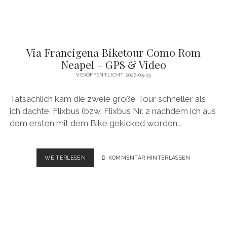
Via Francigena Biketour Como Rom
Neapel – GPS & Video
VERÖFFENTLICHT 2026-05-13
Tatsächlich kam die zweie große Tour schneller als
ich dachte. Flixbus (bzw. Flixbus Nr. 2 nachdem ich aus
dem ersten mit dem Bike gekicked worden…
VIA
WEITERLESEN
KOMMENTAR HINTERLASSEN
FRANCIGENA
BIKETOUR
COMO
ROM
NEAPEL
–
GPS