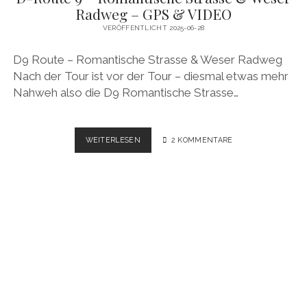
Radweg – GPS & VIDEO
VERÖFFENTLICHT 2025-06-28
D9 Route – Romantische Strasse & Weser Radweg
Nach der Tour ist vor der Tour – diesmal etwas mehr
Nahweh also die D9 Romantische Strasse…
D-
WEITERLESEN
2 KOMMENTARE
ROUTE
9
–
ROMANTISCHE
STRASSE
&
WESER
RADWEG
–
GPS
&
VIDEO