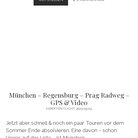
–
VENEDIG
RADTOUR
(ÜBER
MESTRE)
–
GPS
&
VIDEO
München – Regensburg – Prag Radweg –
GPS & Video
VERÖFFENTLICHT 2025-09-04
Jetzt aber schnell & noch ein paar Touren vor dem
Sommer Ende absolvieren. Eine davon – schon
länger auf der Liste – ist München –…