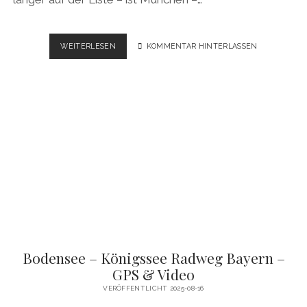
MÜNCHEN
WEITERLESEN
KOMMENTAR HINTERLASSEN
–
REGENSBURG
–
PRAG
RADWEG
–
GPS
&
VIDEO
Bodensee – Königssee Radweg Bayern –
GPS & Video
VERÖFFENTLICHT 2025-08-16