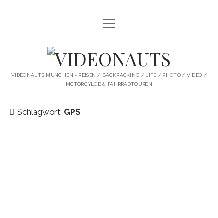
Menü
STARTSEITE
öffnen
PROFILE
VIDEONAUTS
KI ARTWORK
VIDEONAUTS MÜNCHEN - REISEN / BACKPACKING / LIFE / PHOTO / VIDEO /
MOTORCYLCE & FAHRRADTOUREN
SHIT I LIKE
BMW R80 SCRAMBLER UMBAU
Schlagwort:
GPS
SINGLESPEED
SKATE
instagram
youtube
spotify