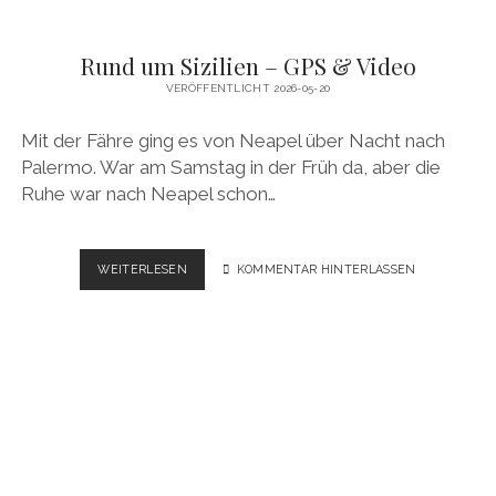
Rund um Sizilien – GPS & Video
VERÖFFENTLICHT 2026-05-20
Mit der Fähre ging es von Neapel über Nacht nach
Palermo. War am Samstag in der Früh da, aber die
Ruhe war nach Neapel schon…
RUND
WEITERLESEN
KOMMENTAR HINTERLASSEN
UM
SIZILIEN
–
GPS
&
VIDEO