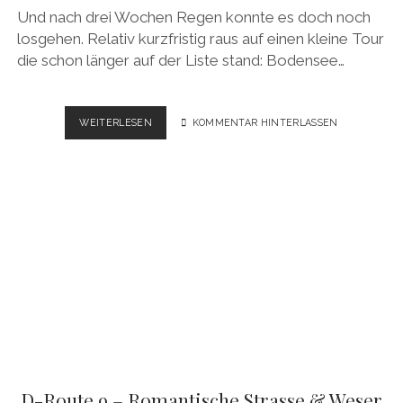
Und nach drei Wochen Regen konnte es doch noch
losgehen. Relativ kurzfristig raus auf einen kleine Tour
die schon länger auf der Liste stand: Bodensee…
BODENSEE
WEITERLESEN
KOMMENTAR HINTERLASSEN
–
KÖNIGSSEE
RADWEG
BAYERN
–
GPS
&
VIDEO
D-Route 9 – Romantische Strasse & Weser