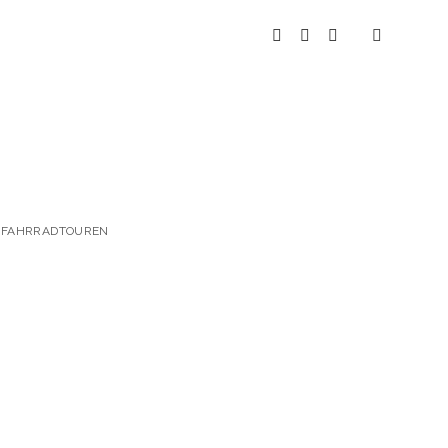
instagram
youtube
spotify
 & FAHRRADTOUREN