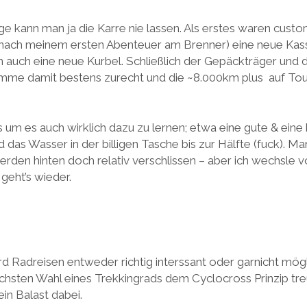
e kann man ja die Karre nie lassen. Als erstes waren cust
(nach meinem ersten Abenteuer am Brenner) eine neue Kas
n auch eine neue Kurbel. Schließlich der Gepäckträger und 
Komme damit bestens zurecht und die ~8.000km plus auf T
 um es auch wirklich dazu zu lernen; etwa eine gute & eine 
as Wasser in der billigen Tasche bis zur Hälfte (fuck). Ma
erden hinten doch relativ verschlissen – aber ich wechsle 
geht’s wieder.
 Radreisen entweder richtig interssant oder garnicht mögli
chsten Wahl eines Trekkingrads dem Cyclocross Prinzip treu
in Balast dabei.