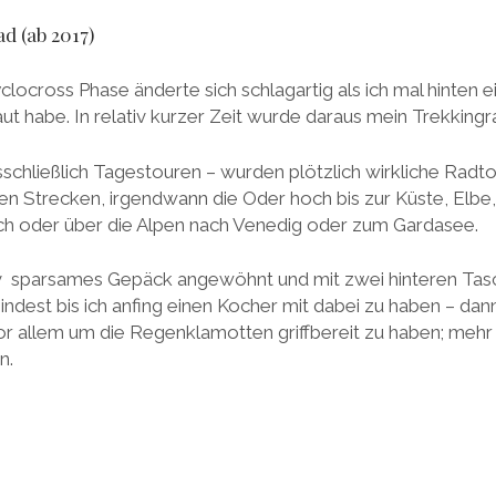
ad (ab 2017)
locross Phase änderte sich schlagartig als ich mal hinten e
t habe. In relativ kurzer Zeit wurde daraus mein Trekkingr
usschließlich Tagestouren – wurden plötzlich wirkliche Radto
ien Strecken, irgendwann die Oder hoch bis zur Küste, Elbe
ch oder über die Alpen nach Venedig oder zum Gardasee.
ativ sparsames Gepäck angewöhnt und mit zwei hinteren T
dest bis ich anfing einen Kocher mit dabei zu haben – dan
r allem um die Regenklamotten griffbereit zu haben; mehr a
n.