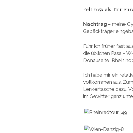
Felt F65x als Tourenr
Nachtrag
– meine Cyc
Gepäckträger eingebau
Fuhr ich früher fast a
die üblichen Pass – W
Donauseite, Rhein ho
Ich habe mir ein rel
vollkommen aus. Zumin
Lenkertasche dazu. Vo
im Gewitter ganz unte