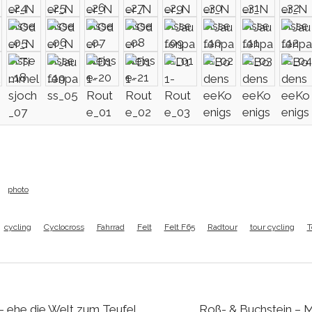
photo
cycling
Cyclocross
Fahrrad
Felt
Felt F65
Radtour
tour cycling
T
– ehe die Welt zum Teufel
Roß- & Buchstein – 