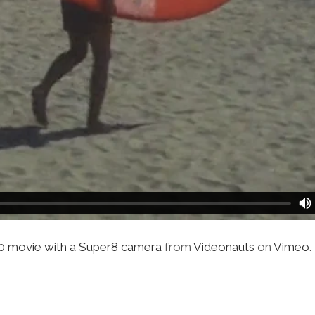
00 movie with a Super8 camera
from
Videonauts
on
Vimeo
.