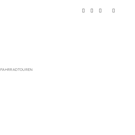
instagram
youtube
spotify
 & FAHRRADTOUREN