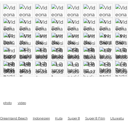
photo
video
Dreamland Beach
Indonesien
Kuta
Super 8
Super 8 Film
Uluwatu