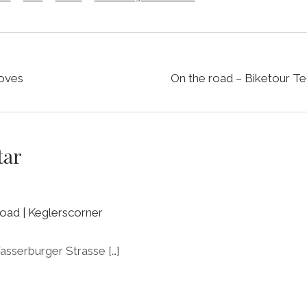
loves
On the road – Biketour T
tar
oad | Keglerscorner
serburger Strasse […]
N