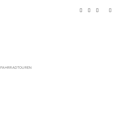
instagram
youtube
spotify
 & FAHRRADTOUREN