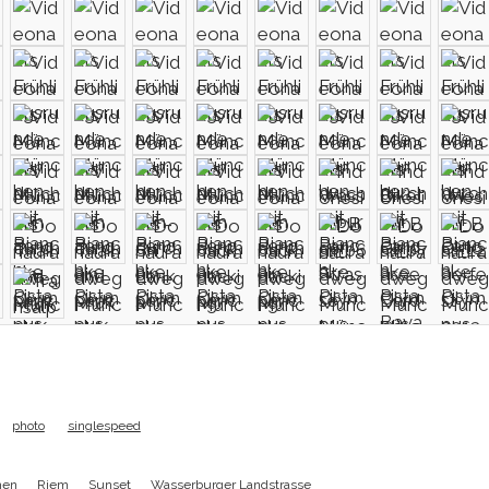
photo
singlespeed
hen
Riem
Sunset
Wasserburger Landstrasse