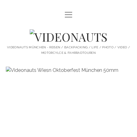
Menü
STARTSEITE
öffnen
PROFILE
VIDEONAUTS
KI ARTWORK
VIDEONAUTS MÜNCHEN - REISEN / BACKPACKING / LIFE / PHOTO / VIDEO /
MOTORCYLCE & FAHRRADTOUREN
SHIT I LIKE
BMW R80 SCRAMBLER UMBAU
SINGLESPEED
SKATE
instagram
youtube
spotify