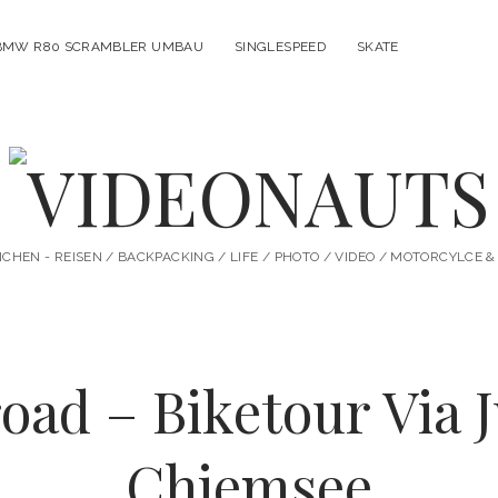
BMW R80 SCRAMBLER UMBAU
SINGLESPEED
SKATE
VIDEONAUTS
HEN - REISEN / BACKPACKING / LIFE / PHOTO / VIDEO / MOTORCYLCE
oad – Biketour Via 
Chiemsee