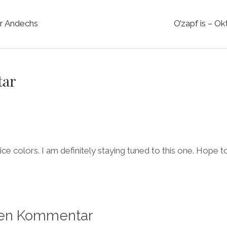
ur Andechs
O’zapf is – O
tar
ce colors. I am definitely staying tuned to this one. Hope 
nen Kommentar