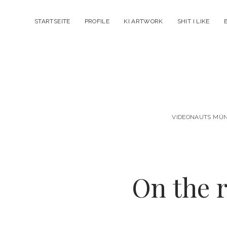
STARTSEITE
PROFILE
KI ARTWORK
SHIT I LIKE
VIDEONAUTS MÜNC
On the r