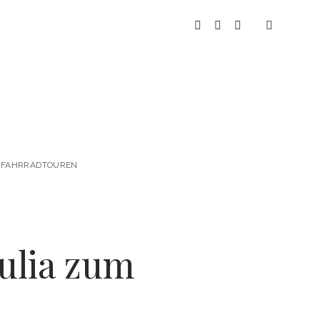
instagram
youtube
spotify
 & FAHRRADTOUREN
Julia zum