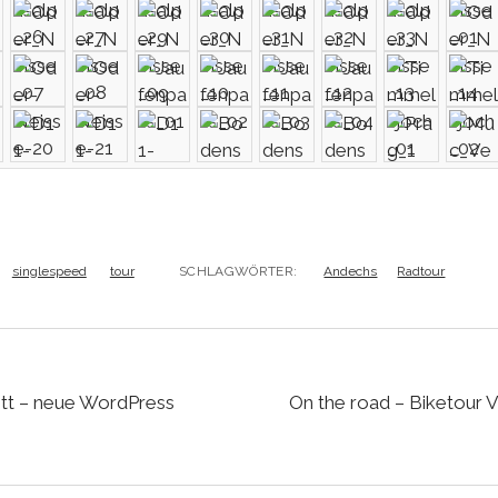
singlespeed
tour
SCHLAGWÖRTER:
Andechs
Radtour
ritt – neue WordPress
On the road – Biketour 