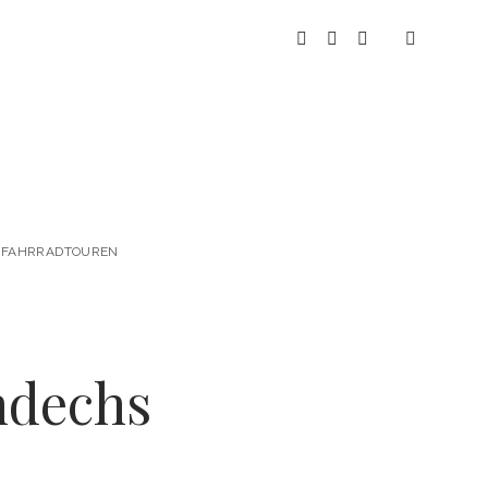
instagram
youtube
spotify
 & FAHRRADTOUREN
ndechs