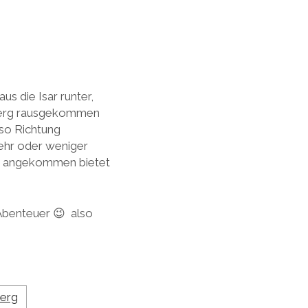
s die Isar runter,
nberg rausgekommen
lso Richtung
ehr oder weniger
en angekommen bietet
 Abenteuer 😉 also