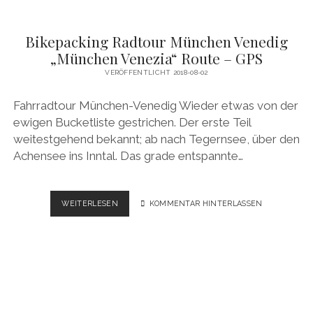
Bikepacking Radtour München Venedig
„München Venezia“ Route – GPS
VERÖFFENTLICHT 2018-08-02
Fahrradtour München-Venedig Wieder etwas von der
ewigen Bucketliste gestrichen. Der erste Teil
weitestgehend bekannt; ab nach Tegernsee, über den
Achensee ins Inntal. Das grade entspannte…
BIKEPACKING
WEITERLESEN
KOMMENTAR HINTERLASSEN
RADTOUR
MÜNCHEN
VENEDIG
„MÜNCHEN
VENEZIA“
ROUTE
–
GPS