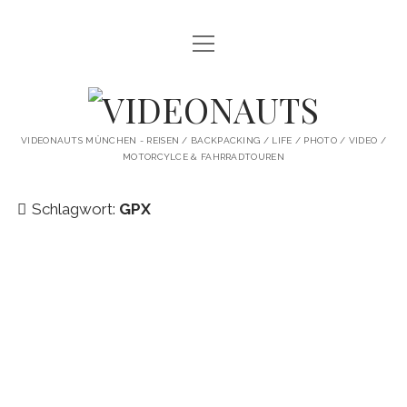
Menü
STARTSEITE
öffnen
PROFILE
VIDEONAUTS
KI ARTWORK
VIDEONAUTS MÜNCHEN - REISEN / BACKPACKING / LIFE / PHOTO / VIDEO /
MOTORCYLCE & FAHRRADTOUREN
SHIT I LIKE
BMW R80 SCRAMBLER UMBAU
Schlagwort:
GPX
SINGLESPEED
SKATE
instagram
youtube
spotify