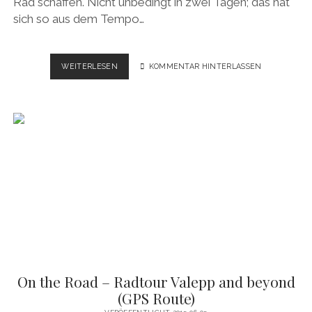
Rad schaffen. Nicht unbedingt in zwei Tagen; das hat
sich so aus dem Tempo…
ON
WEITERLESEN
KOMMENTAR HINTERLASSEN
THE
ROAD
–
RADTOUR
DONAURADWEG
PASSAU
WIEN
(GPS
ROUTE)
On the Road – Radtour Valepp and beyond
(GPS Route)