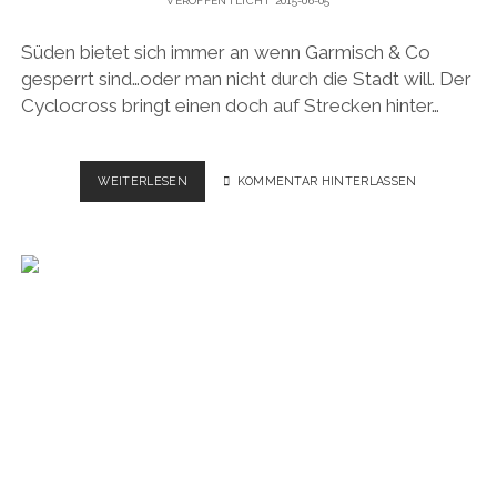
VERÖFFENTLICHT 2015-06-05
Süden bietet sich immer an wenn Garmisch & Co
gesperrt sind…oder man nicht durch die Stadt will. Der
Cyclocross bringt einen doch auf Strecken hinter…
ON
WEITERLESEN
KOMMENTAR HINTERLASSEN
THE
ROAD
–
RADTOUR
VALEPP
AND
BEYOND
(GPS
ROUTE)