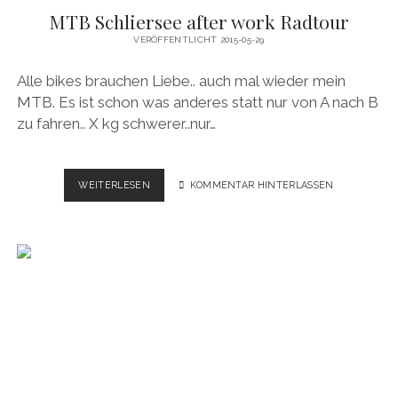
MTB Schliersee after work Radtour
VERÖFFENTLICHT 2015-05-29
Alle bikes brauchen Liebe.. auch mal wieder mein
MTB. Es ist schon was anderes statt nur von A nach B
zu fahren.. X kg schwerer..nur…
MTB
WEITERLESEN
KOMMENTAR HINTERLASSEN
SCHLIERSEE
AFTER
WORK
RADTOUR