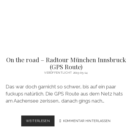
–
SALZBURG
(GPS
ROUTE)
On the road – Radtour München Innsbruck
(GPS Route)
VERÖFFENTLICHT 2015-05-14
Das war doch garnicht so schwer.. bis auf ein paar
fuckups natürlich. Die GPS Route aus dem Netz hats
am Aachensee zerissen.. danach gings nach…
ON
WEITERLESEN
KOMMENTAR HINTERLASSEN
THE
ROAD