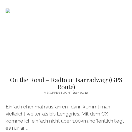
–
RADTOUR
MÜNCHEN
INNSBRUCK
(GPS
ROUTE)
On the Road – Radtour Isarradweg (GPS
Route)
VERÖFFENTLICHT 2015-04-12
Einfach eher mal rausfahren.. dann kommt man
vielleicht weiter als bis Lenggries. Mit dem CX
komme ich einfach nicht über 100km..hoffentlich liegt
es nur an…