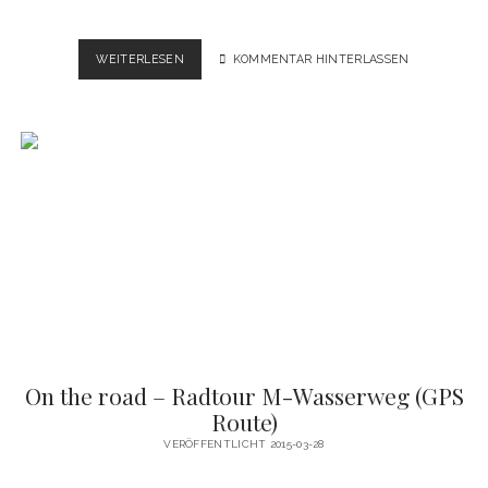
ON
WEITERLESEN
KOMMENTAR HINTERLASSEN
THE
ROAD
–
RADTOUR
ISARRADWEG
(GPS
ROUTE)
On the road – Radtour M-Wasserweg (GPS
Route)
VERÖFFENTLICHT 2015-03-28