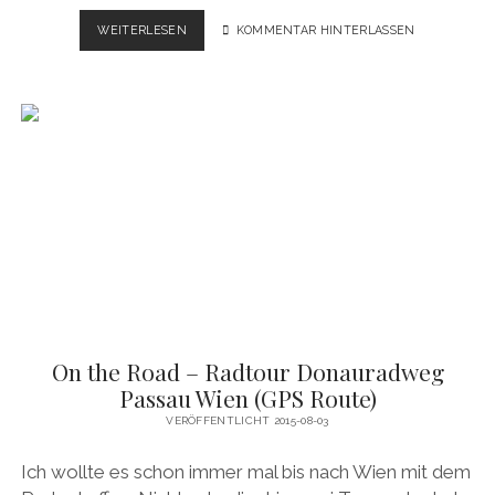
ON
WEITERLESEN
KOMMENTAR HINTERLASSEN
THE
ROAD
–
RADTOUR
STARNBERG
(GPS
ROUTE)
On the Road – Radtour Donauradweg
Passau Wien (GPS Route)
VERÖFFENTLICHT 2015-08-03
Ich wollte es schon immer mal bis nach Wien mit dem