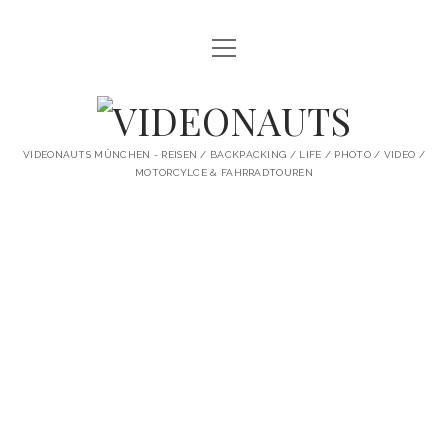
Menü
STARTSEITE
öffnen
PROFILE
VIDEONAUTS
KI ARTWORK
VIDEONAUTS MÜNCHEN - REISEN / BACKPACKING / LIFE / PHOTO / VIDEO /
MOTORCYLCE & FAHRRADTOUREN
SHIT I LIKE
BMW R80 SCRAMBLER UMBAU
SINGLESPEED
SKATE
instagram
youtube
spotify