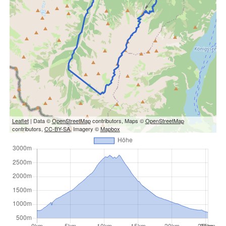
Leaflet
| Data ©
OpenStreetMap
contributors, Maps ©
OpenStreetMap
contributors,
CC-BY-SA
, Imagery ©
Mapbox