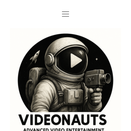
Menü
STARTSEITE
öffnen
PROFILE
VIDEONAUTS
KI ARTWORK
SHIT I LIKE
BMW R80 SCRAMBLER UMBAU
SINGLESPEED
SKATE
instagram
youtube
spotify