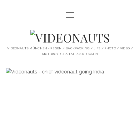
Menü
STARTSEITE
öffnen
PROFILE
VIDEONAUTS
KI ARTWORK
VIDEONAUTS MÜNCHEN - REISEN / BACKPACKING / LIFE / PHOTO / VIDEO /
MOTORCYLCE & FAHRRADTOUREN
SHIT I LIKE
BMW R80 SCRAMBLER UMBAU
SINGLESPEED
SKATE
instagram
youtube
spotify