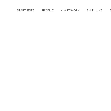
STARTSEITE
PROFILE
KI ARTWORK
SHIT I LIKE