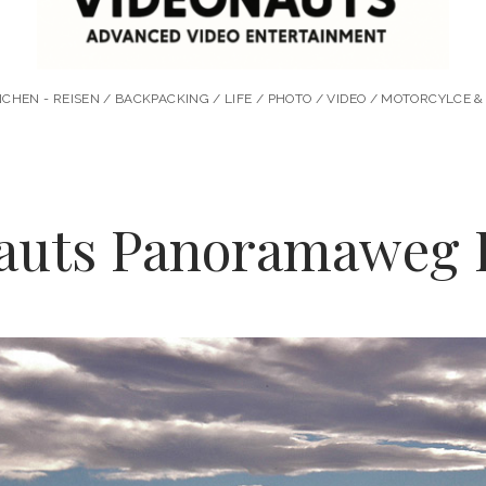
HEN - REISEN / BACKPACKING / LIFE / PHOTO / VIDEO / MOTORCYLCE
auts Panoramaweg I