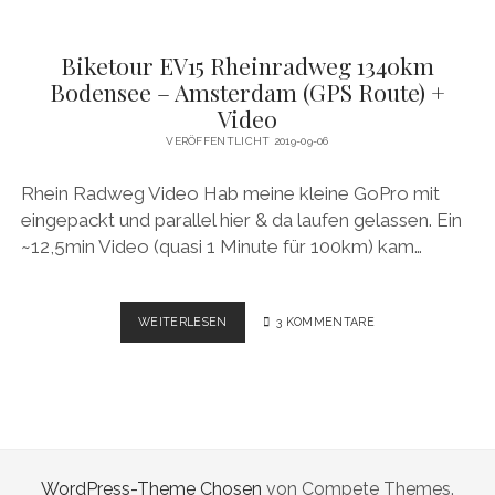
Biketour EV15 Rheinradweg 1340km
Bodensee – Amsterdam (GPS Route) +
Video
VERÖFFENTLICHT 2019-09-06
Rhein Radweg Video Hab meine kleine GoPro mit
eingepackt und parallel hier & da laufen gelassen. Ein
~12,5min Video (quasi 1 Minute für 100km) kam…
BIKETOUR
WEITERLESEN
3 KOMMENTARE
EV15
RHEINRADWEG
1340KM
BODENSEE
–
AMSTERDAM
(GPS
WordPress-Theme Chosen
von Compete Themes.
ROUTE)