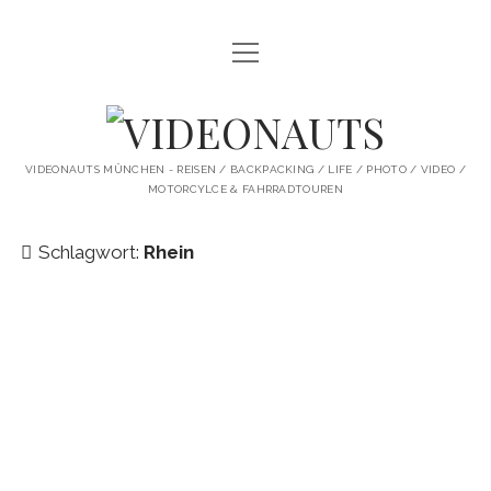
Menü
STARTSEITE
öffnen
PROFILE
VIDEONAUTS
KI ARTWORK
VIDEONAUTS MÜNCHEN - REISEN / BACKPACKING / LIFE / PHOTO / VIDEO /
MOTORCYLCE & FAHRRADTOUREN
SHIT I LIKE
BMW R80 SCRAMBLER UMBAU
Schlagwort:
Rhein
SINGLESPEED
SKATE
instagram
youtube
spotify