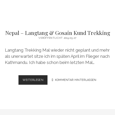
Nepal – Langtang & Gosain Kund Trekking
VERÖFFENTLICHT 2019-05-27
Langtang Trekking Mal wieder nicht geplant und mehr
als unerwartet sitze ich im späten April im Flieger nach
Kathmandu. Ich habe schon beim letzten Mal…
NEPAL
WEITERLESEN
KOMMENTAR HINTERLASSEN
–
LANGTANG
&
GOSAIN
KUND
TREKKING