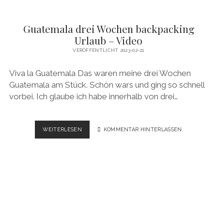
Guatemala drei Wochen backpacking
Urlaub – Video
VERÖFFENTLICHT 2023-02-21
Viva la Guatemala Das waren meine drei Wochen
Guatemala am Stück. Schön wars und ging so schnell
vorbei. Ich glaube ich habe innerhalb von drei…
GUATEMALA
WEITERLESEN
KOMMENTAR HINTERLASSEN
DREI
WOCHEN
BACKPACKING
URLAUB
–
VIDEO