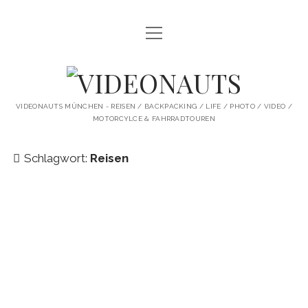
Menü
STARTSEITE
öffnen
PROFILE
VIDEONAUTS
KI ARTWORK
VIDEONAUTS MÜNCHEN - REISEN / BACKPACKING / LIFE / PHOTO / VIDEO /
MOTORCYLCE & FAHRRADTOUREN
SHIT I LIKE
BMW R80 SCRAMBLER UMBAU
Schlagwort:
Reisen
SINGLESPEED
SKATE
instagram
youtube
spotify