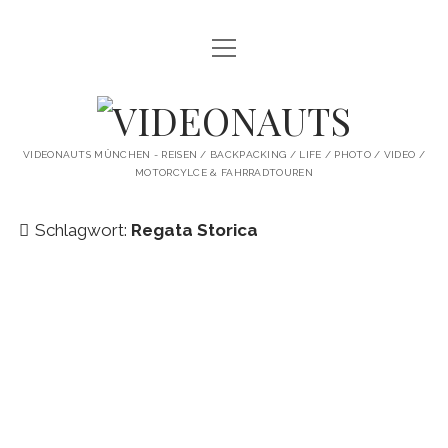
Menü
STARTSEITE
öffnen
PROFILE
VIDEONAUTS
KI ARTWORK
VIDEONAUTS MÜNCHEN - REISEN / BACKPACKING / LIFE / PHOTO / VIDEO /
MOTORCYLCE & FAHRRADTOUREN
SHIT I LIKE
BMW R80 SCRAMBLER UMBAU
Schlagwort:
Regata Storica
SINGLESPEED
SKATE
instagram
youtube
spotify