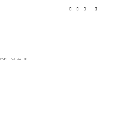
instagram
youtube
spotify
 & FAHRRADTOUREN