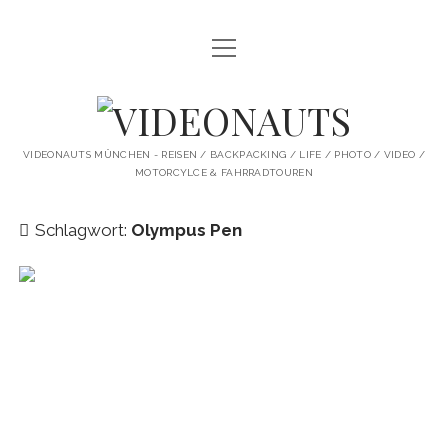
Menü
STARTSEITE
öffnen
PROFILE
VIDEONAUTS
KI ARTWORK
VIDEONAUTS MÜNCHEN - REISEN / BACKPACKING / LIFE / PHOTO / VIDEO /
MOTORCYLCE & FAHRRADTOUREN
SHIT I LIKE
BMW R80 SCRAMBLER UMBAU
Schlagwort:
Olympus Pen
SINGLESPEED
SKATE
instagram
youtube
spotify