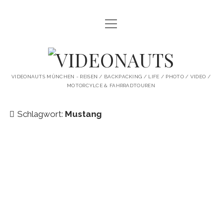
Menü
STARTSEITE
öffnen
PROFILE
VIDEONAUTS
KI ARTWORK
VIDEONAUTS MÜNCHEN - REISEN / BACKPACKING / LIFE / PHOTO / VIDEO /
MOTORCYLCE & FAHRRADTOUREN
SHIT I LIKE
BMW R80 SCRAMBLER UMBAU
Schlagwort:
Mustang
SINGLESPEED
SKATE
instagram
youtube
spotify