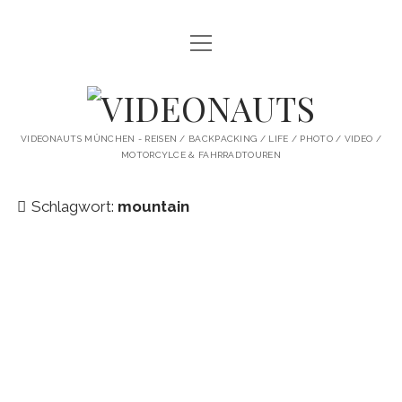
Menü
STARTSEITE
öffnen
PROFILE
VIDEONAUTS
KI ARTWORK
VIDEONAUTS MÜNCHEN - REISEN / BACKPACKING / LIFE / PHOTO / VIDEO /
MOTORCYLCE & FAHRRADTOUREN
SHIT I LIKE
BMW R80 SCRAMBLER UMBAU
Schlagwort:
mountain
SINGLESPEED
SKATE
instagram
youtube
spotify