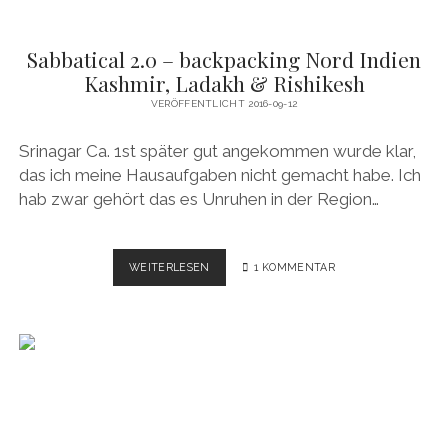
Sabbatical 2.0 – backpacking Nord Indien
Kashmir, Ladakh & Rishikesh
VERÖFFENTLICHT 2016-09-12
Srinagar Ca. 1st später gut angekommen wurde klar,
das ich meine Hausaufgaben nicht gemacht habe. Ich
hab zwar gehört das es Unruhen in der Region…
SABBATICAL
WEITERLESEN
1 KOMMENTAR
2.0
–
BACKPACKING
NORD
INDIEN
KASHMIR,
LADAKH
&
RISHIKESH