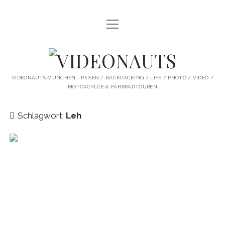
Menü
STARTSEITE
öffnen
PROFILE
VIDEONAUTS
KI ARTWORK
VIDEONAUTS MÜNCHEN - REISEN / BACKPACKING / LIFE / PHOTO / VIDEO /
MOTORCYLCE & FAHRRADTOUREN
SHIT I LIKE
BMW R80 SCRAMBLER UMBAU
Schlagwort:
Leh
SINGLESPEED
SKATE
instagram
youtube
spotify