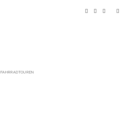
instagram
youtube
spotify
 & FAHRRADTOUREN