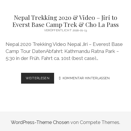
Nepal Trekking 2020 & Video – Jiri to
Everst Base Camp Trek & Cho La Pass
VERÖFFENTLICHT 2020-01-13
Nepal 2020 Trekking Video Nepal Jiri – Everest Base
Camp Tour DatenAbfahrt: Kathmandu Ratna Park ~
5:30 in der Früh. Fahrt ca. 10st (best case)…
NEPAL
WEITERLESEN
KOMMENTAR HINTERLASSEN
TREKKING
2020
&
VIDEO
–
JIRI
TO
WordPress-Theme Chosen
von Compete Themes.
EVERST
BASE