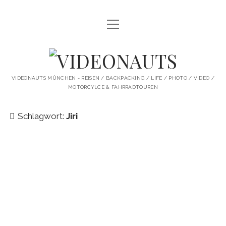
Menü
STARTSEITE
öffnen
PROFILE
VIDEONAUTS
KI ARTWORK
VIDEONAUTS MÜNCHEN - REISEN / BACKPACKING / LIFE / PHOTO / VIDEO /
MOTORCYLCE & FAHRRADTOUREN
SHIT I LIKE
BMW R80 SCRAMBLER UMBAU
Schlagwort:
Jiri
SINGLESPEED
SKATE
instagram
youtube
spotify