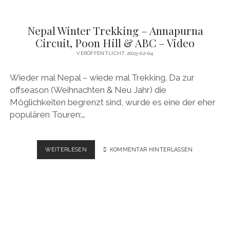
Nepal Winter Trekking – Annapurna
Circuit, Poon Hill & ABC – Video
VERÖFFENTLICHT 2025-02-04
Wieder mal Nepal – wiede mal Trekking. Da zur
offseason (Weihnachten & Neu Jahr) die
Möglichkeiten begrenzt sind, wurde es eine der eher
populären Touren:…
NEPAL
WEITERLESEN
KOMMENTAR HINTERLASSEN
WINTER
TREKKING
–
ANNAPURNA
CIRCUIT,
POON
HILL
&