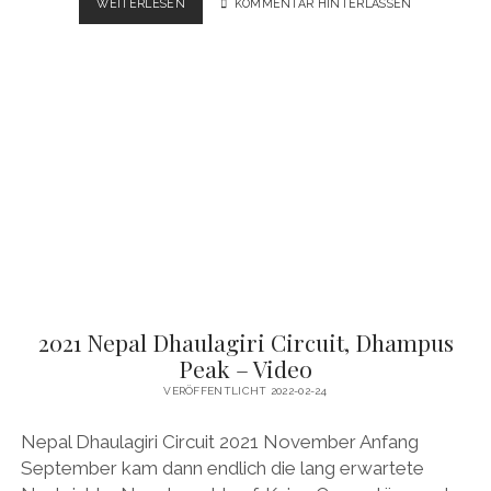
NEPAL
WEITERLESEN
KOMMENTAR HINTERLASSEN
TREKKING
KANCHENJUNGA
BASECAMP
–
VIDEO
2021 Nepal Dhaulagiri Circuit, Dhampus
Peak – Video
VERÖFFENTLICHT 2022-02-24
Nepal Dhaulagiri Circuit 2021 November Anfang
September kam dann endlich die lang erwartete