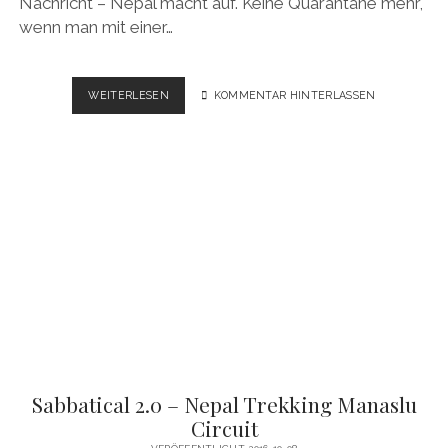
Nachricht – Nepal macht auf. Keine Quarantäne mehr,
wenn man mit einer…
2021
WEITERLESEN
KOMMENTAR HINTERLASSEN
NEPAL
DHAULAGIRI
CIRCUIT,
DHAMPUS
PEAK
–
VIDEO
Sabbatical 2.0 – Nepal Trekking Manaslu
Circuit