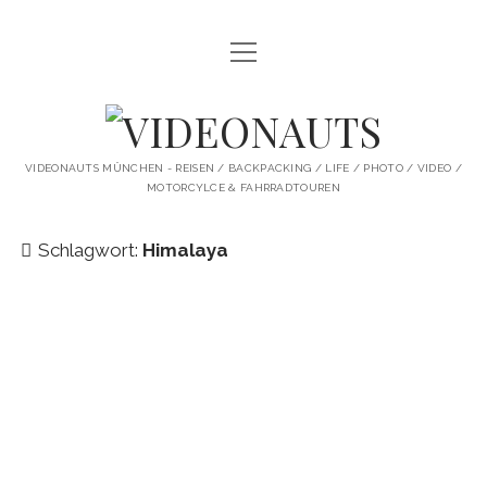
Menü
STARTSEITE
öffnen
PROFILE
VIDEONAUTS
KI ARTWORK
VIDEONAUTS MÜNCHEN - REISEN / BACKPACKING / LIFE / PHOTO / VIDEO /
MOTORCYLCE & FAHRRADTOUREN
SHIT I LIKE
BMW R80 SCRAMBLER UMBAU
Schlagwort:
Himalaya
SINGLESPEED
SKATE
instagram
youtube
spotify