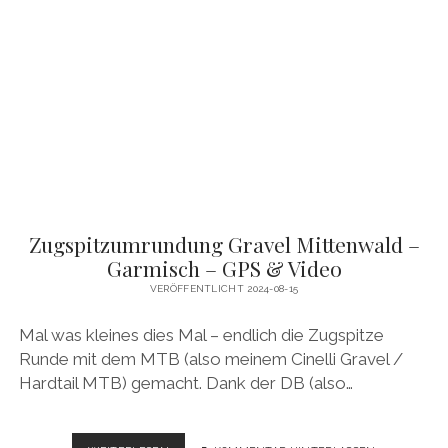
GARDASEE
–
VERONA
&
VENEDIG
–
GPS
&
VIDEO
Zugspitzumrundung Gravel Mittenwald –
Garmisch – GPS & Video
VERÖFFENTLICHT 2024-08-15
Mal was kleines dies Mal – endlich die Zugspitze
Runde mit dem MTB (also meinem Cinelli Gravel /
Hardtail MTB) gemacht. Dank der DB (also…