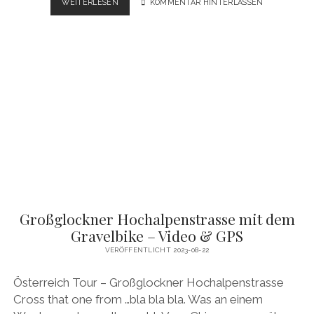
ZUGSPITZUMRUNDUNG
WEITERLESEN
KOMMENTAR HINTERLASSEN
GRAVEL
MITTENWALD
–
GARMISCH
–
GPS
&
VIDEO
Großglockner Hochalpenstrasse mit dem
Gravelbike – Video & GPS
VERÖFFENTLICHT 2023-08-22
Österreich Tour – Großglockner Hochalpenstrasse
Cross that one from …bla bla bla. Was an einem