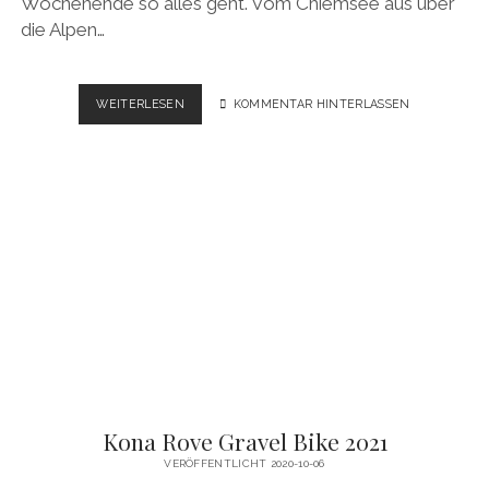
Wochenende so alles geht. Vom Chiemsee aus über
die Alpen…
GROSSGLOCKNER H
WEITERLESEN
KOMMENTAR HINTERLASSEN
OCHALPENSTRASSE M
IT D
EM G
RAVELBIKE –
V
IDEO &
G
PS
Kona Rove Gravel Bike 2021
VERÖFFENTLICHT 2020-10-06