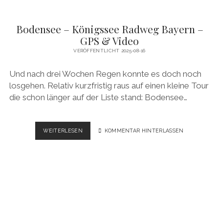
Bodensee – Königssee Radweg Bayern –
GPS & Video
VERÖFFENTLICHT 2025-08-16
Und nach drei Wochen Regen konnte es doch noch
losgehen. Relativ kurzfristig raus auf einen kleine Tour
die schon länger auf der Liste stand: Bodensee…
BODENSEE
WEITERLESEN
KOMMENTAR HINTERLASSEN
–
KÖNIGSSEE
RADWEG
BAYERN
–
GPS
&
VIDEO