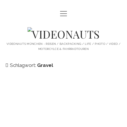
Menü
STARTSEITE
öffnen
PROFILE
VIDEONAUTS
KI ARTWORK
VIDEONAUTS MÜNCHEN - REISEN / BACKPACKING / LIFE / PHOTO / VIDEO /
MOTORCYLCE & FAHRRADTOUREN
SHIT I LIKE
BMW R80 SCRAMBLER UMBAU
Schlagwort:
Gravel
SINGLESPEED
SKATE
instagram
youtube
spotify