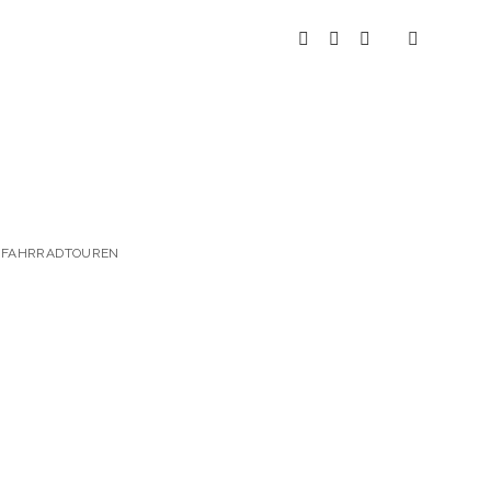
instagram
youtube
spotify
 & FAHRRADTOUREN