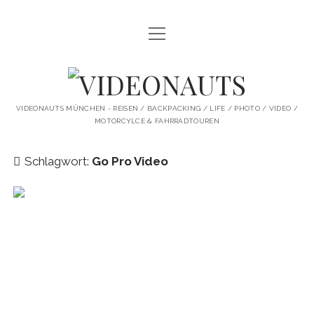
Menü
STARTSEITE
öffnen
PROFILE
VIDEONAUTS
KI ARTWORK
VIDEONAUTS MÜNCHEN - REISEN / BACKPACKING / LIFE / PHOTO / VIDEO /
MOTORCYLCE & FAHRRADTOUREN
SHIT I LIKE
BMW R80 SCRAMBLER UMBAU
Schlagwort:
Go Pro Video
SINGLESPEED
SKATE
instagram
youtube
spotify