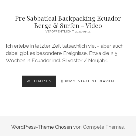
Pre Sabbatical Backpacking Ecuador
Berge & Surfen – Video
VERÖFFENTLICHT 2024-01-14
Ich erlebe in letzter Zeit tatsächlich viel – aber auch
dabei gibt es besondere Ereignisse. Etwa die 2,5
Wochen in Ecuador incl. Silvester / Neujahr…
PRE
WEITERLESEN
KOMMENTAR HINTERLASSEN
SABBATICAL
BACKPACKING
ECUADOR
BERGE
&
SURFEN
–
WordPress-Theme Chosen
von Compete Themes.
VIDEO