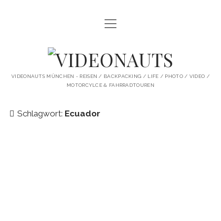
Menü
STARTSEITE
öffnen
PROFILE
VIDEONAUTS
KI ARTWORK
VIDEONAUTS MÜNCHEN - REISEN / BACKPACKING / LIFE / PHOTO / VIDEO /
MOTORCYLCE & FAHRRADTOUREN
SHIT I LIKE
BMW R80 SCRAMBLER UMBAU
Schlagwort:
Ecuador
SINGLESPEED
SKATE
instagram
youtube
spotify