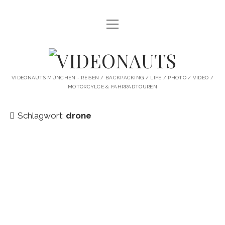
Menü
STARTSEITE
öffnen
PROFILE
VIDEONAUTS
KI ARTWORK
VIDEONAUTS MÜNCHEN - REISEN / BACKPACKING / LIFE / PHOTO / VIDEO /
MOTORCYLCE & FAHRRADTOUREN
SHIT I LIKE
BMW R80 SCRAMBLER UMBAU
Schlagwort:
drone
SINGLESPEED
SKATE
instagram
youtube
spotify