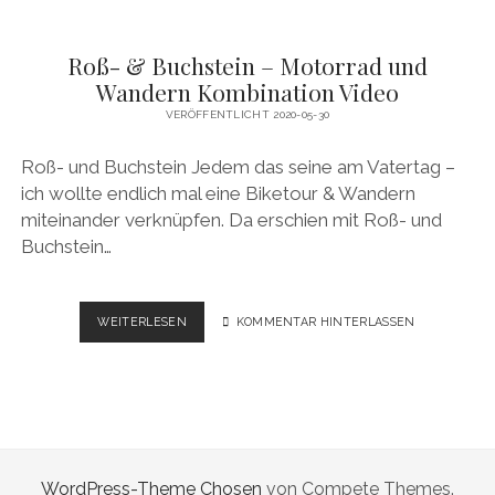
Roß- & Buchstein – Motorrad und
Wandern Kombination Video
VERÖFFENTLICHT 2020-05-30
Roß- und Buchstein Jedem das seine am Vatertag –
ich wollte endlich mal eine Biketour & Wandern
miteinander verknüpfen. Da erschien mit Roß- und
Buchstein…
ROSS- &
WEITERLESEN
KOMMENTAR HINTERLASSEN
B
UCHSTEIN –
M
OTORRAD U
ND W
ANDERN K
OMBINATION V
WordPress-Theme Chosen
von Compete Themes.
IDEO