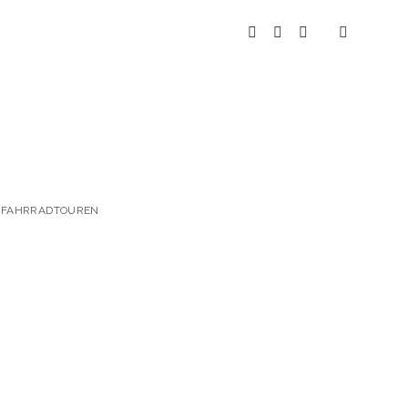
instagram
youtube
spotify
 & FAHRRADTOUREN