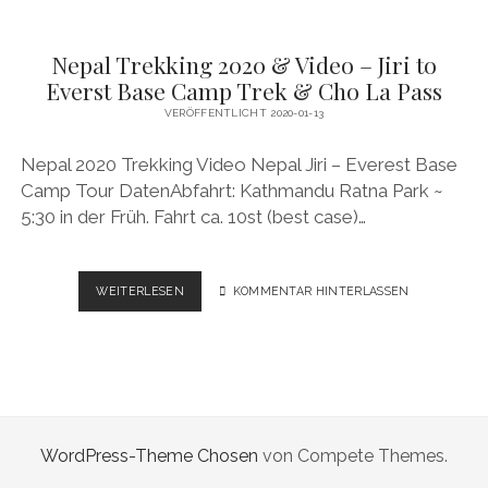
Nepal Trekking 2020 & Video – Jiri to
Everst Base Camp Trek & Cho La Pass
VERÖFFENTLICHT 2020-01-13
Nepal 2020 Trekking Video Nepal Jiri – Everest Base
Camp Tour DatenAbfahrt: Kathmandu Ratna Park ~
5:30 in der Früh. Fahrt ca. 10st (best case)…
NEPAL
WEITERLESEN
KOMMENTAR HINTERLASSEN
TREKKING
2020
&
VIDEO
–
JIRI
TO
WordPress-Theme Chosen
von Compete Themes.
EVERST
BASE