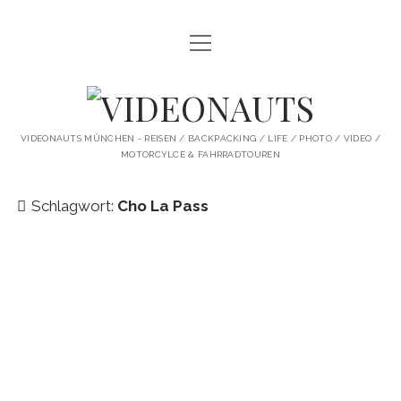
Menü
STARTSEITE
öffnen
PROFILE
VIDEONAUTS
KI ARTWORK
VIDEONAUTS MÜNCHEN - REISEN / BACKPACKING / LIFE / PHOTO / VIDEO /
MOTORCYLCE & FAHRRADTOUREN
SHIT I LIKE
BMW R80 SCRAMBLER UMBAU
Schlagwort:
Cho La Pass
SINGLESPEED
SKATE
instagram
youtube
spotify