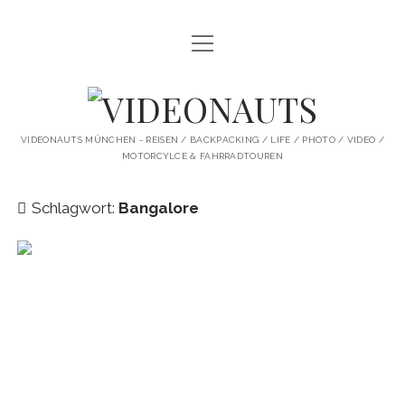
Menü
STARTSEITE
öffnen
PROFILE
VIDEONAUTS
KI ARTWORK
VIDEONAUTS MÜNCHEN - REISEN / BACKPACKING / LIFE / PHOTO / VIDEO /
MOTORCYLCE & FAHRRADTOUREN
SHIT I LIKE
BMW R80 SCRAMBLER UMBAU
Schlagwort:
Bangalore
SINGLESPEED
SKATE
instagram
youtube
spotify