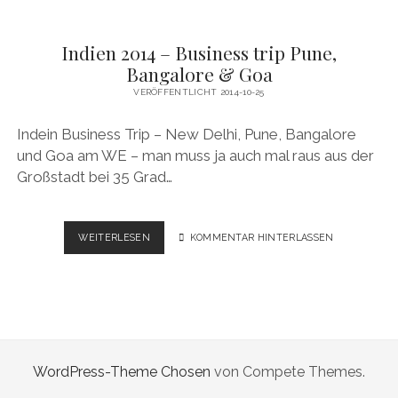
Indien 2014 – Business trip Pune,
Bangalore & Goa
VERÖFFENTLICHT 2014-10-25
Indein Business Trip – New Delhi, Pune, Bangalore
und Goa am WE – man muss ja auch mal raus aus der
Großstadt bei 35 Grad…
INDIEN
WEITERLESEN
KOMMENTAR HINTERLASSEN
2014
–
BUSINESS
TRIP
PUNE,
BANGALORE
&
WordPress-Theme Chosen
von Compete Themes.
GOA