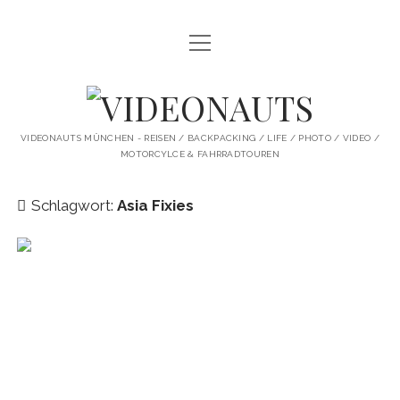
Menü
STARTSEITE
öffnen
PROFILE
VIDEONAUTS
KI ARTWORK
VIDEONAUTS MÜNCHEN - REISEN / BACKPACKING / LIFE / PHOTO / VIDEO /
MOTORCYLCE & FAHRRADTOUREN
SHIT I LIKE
BMW R80 SCRAMBLER UMBAU
Schlagwort:
Asia Fixies
SINGLESPEED
SKATE
instagram
youtube
spotify