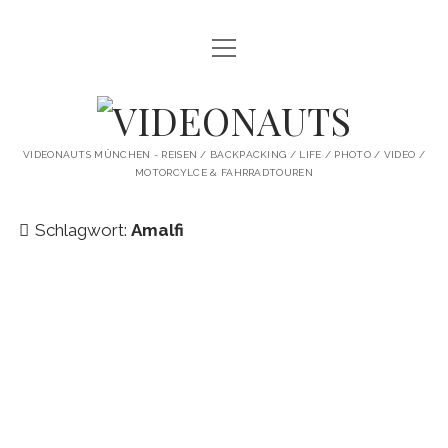
Menü
STARTSEITE
öffnen
PROFILE
VIDEONAUTS
KI ARTWORK
VIDEONAUTS MÜNCHEN - REISEN / BACKPACKING / LIFE / PHOTO / VIDEO /
MOTORCYLCE & FAHRRADTOUREN
SHIT I LIKE
BMW R80 SCRAMBLER UMBAU
Schlagwort:
Amalfi
SINGLESPEED
SKATE
instagram
youtube
spotify