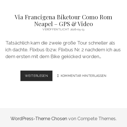
Via Francigena Biketour Como Rom
Neapel – GPS & Video
VERÖFFENTLICHT 2026-05-13
Tatsächlich kam die zweie große Tour schneller als
ich dachte. Flixbus (bzw. Flixbus Nr. 2 nachdem ich aus
dem ersten mit dem Bike gekicked worden…
VIA
WEITERLESEN
KOMMENTAR HINTERLASSEN
FRANCIGENA
BIKETOUR
COMO
ROM
NEAPEL
–
GPS
WordPress-Theme Chosen
von Compete Themes.
&
VIDEO