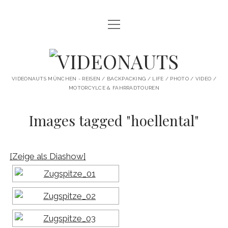
Menü
STARTSEITE
öffnen
PROFILE
VIDEONAUTS
KI ARTWORK
VIDEONAUTS MÜNCHEN - REISEN / BACKPACKING / LIFE / PHOTO / VIDEO /
MOTORCYLCE & FAHRRADTOUREN
SHIT I LIKE
Images tagged "hoellental"
BMW R80 SCRAMBLER UMBAU
SINGLESPEED
[Zeige als Diashow]
SKATE
instagram
youtube
spotify