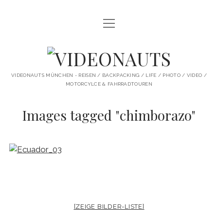
Menü
STARTSEITE
öffnen
PROFILE
VIDEONAUTS
KI ARTWORK
VIDEONAUTS MÜNCHEN - REISEN / BACKPACKING / LIFE / PHOTO / VIDEO /
MOTORCYLCE & FAHRRADTOUREN
SHIT I LIKE
Images tagged "chimborazo"
BMW R80 SCRAMBLER UMBAU
SINGLESPEED
SKATE
instagram
youtube
spotify
[ZEIGE BILDER-LISTE]