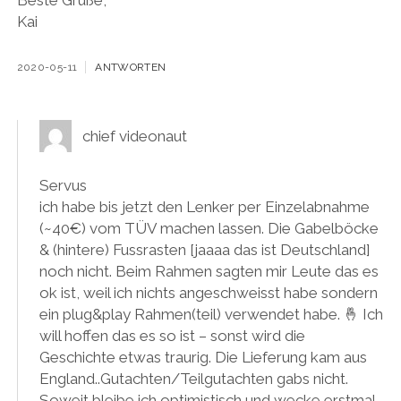
Beste Grüße,
Kai
2020-05-11
ANTWORTEN
chief videonaut
Servus
ich habe bis jetzt den Lenker per Einzelabnahme
(~40€) vom TÜV machen lassen. Die Gabelböcke
& (hintere) Fussrasten [jaaaa das ist Deutschland]
noch nicht. Beim Rahmen sagten mir Leute das es
ok ist, weil ich nichts angeschweisst habe sondern
ein plug&play Rahmen(teil) verwendet habe. 🤞 Ich
will hoffen das es so ist – sonst wird die
Geschichte etwas traurig. Die Lieferung kam aus
England..Gutachten/Teilgutachten gabs nicht.
Soweit bleibe ich optimistisch und wecke erstmal