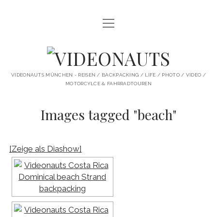
Menü
STARTSEITE
öffnen
PROFILE
VIDEONAUTS
KI ARTWORK
VIDEONAUTS MÜNCHEN - REISEN / BACKPACKING / LIFE / PHOTO / VIDEO /
MOTORCYLCE & FAHRRADTOUREN
SHIT I LIKE
Images tagged "beach"
BMW R80 SCRAMBLER UMBAU
SINGLESPEED
[Zeige als Diashow]
SKATE
instagram
youtube
spotify